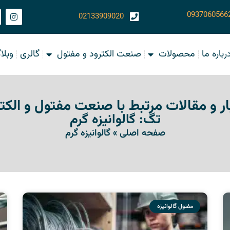
0937060566
02133909020
رباره ما
محصولات
صنعت الکترود و مفتول
گالری
وبلا
ر و مقالات مرتبط با صنعت مفتول و الک
تگ: گالوانیزه گرم
صفحه اصلی
»
گالوانیزه گرم
مفتول گالوانیزه