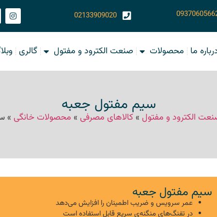
0937060566
02133909020
رباره ما
محصولات
صنعت الکترود و مفتول
گالری
وبلا
سیم مفتول جعبه
عت الکترود و مفتول
»
کالاهای مصرفی
»
محصولات خانگی
»
سی
سیم مفتول جعبه
عمر سرویس و ضریب اطمینان را افزایش می‌دهد
در تفنگ‌های منگنه‌ی سریع قابل استفاده است